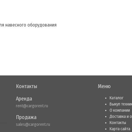
ля навесного оборудования
Контакты
Меню
Аренда
Каталог
Выкуп техни
rent@cargorent.ru
О компании
Продажа
Доставка и 
Контакты
sales@cargorent.ru
Карта сайта