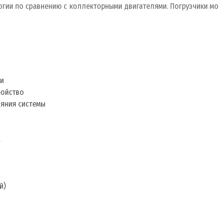
гии по сравнению с коллекторными двигателями. Погрузчики мо
еи
ройство
ояния системы
а
й)