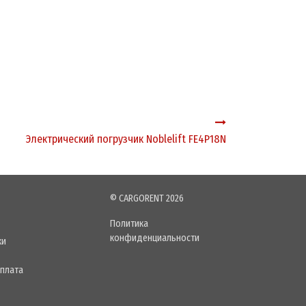
Электрический погрузчик Noblelift FE4P18N
© CARGORENT 2026
Политика
конфиденциальности
ки
оплата