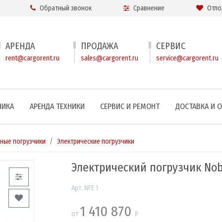
Обратный звонок
Сравнение
Отло
АРЕНДА
ПРОДАЖА
СЕРВИС
rent@cargorent.ru
sales@cargorent.ru
service@cargorent.ru
НИКА
АРЕНДА ТЕХНИКИ
СЕРВИС И РЕМОНТ
ДОСТАВКА И 
ные погрузчики
Электрические погрузчики
Электрический погрузчик Nobl
Арт. NFE 1
1 410 870
от
₽